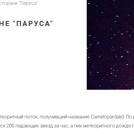
сторане "Паруса"
НЕ "ПАРУСА"
еоритный поток, получивший название Camelopardalid. По
ся 200 падающих звезд за час, а пик метеоритного дождя п