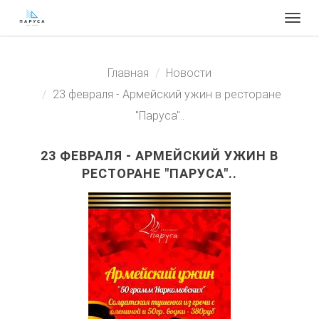
Togg
navig
Главная
Новости
23 февраля - Армейский ужин в ресторане
"Паруса"..
23 ФЕВРАЛЯ - АРМЕЙСКИЙ УЖИН В
РЕСТОРАНЕ "ПАРУСА"..