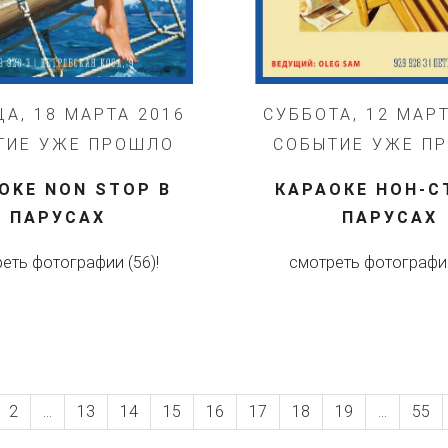
А, 18 МАРТА 2016
СУББОТА, 12 МАР
ТИЕ УЖЕ ПРОШЛО
СОБЫТИЕ УЖЕ П
AOKE NON STOP В
КАРАОКЕ НОН-С
ПАРУСАХ
ПАРУСАХ
еть фотографии (56)!
смотреть фотографии
2
...
13
14
15
16
17
18
19
...
55