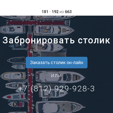
181
-
192
из
663
Забронировать столик
Заказать столик он-лайн
или
+7 (812) 929-928-3