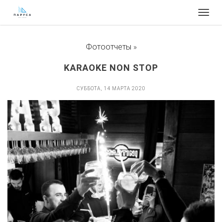
Togg
navig
Фотоотчеты
»
KARAOKE NON STOP
СУББОТА, 14 МАРТА 2020