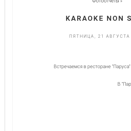
Фотоотчеты
»
​​​KARAOKE NON
ПЯТНИЦА, 21 АВГУСТА
​Встречаемся в ресторане "Паруса"
В "Па